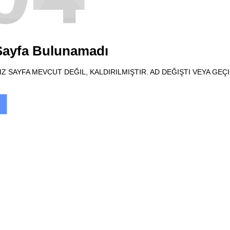
 Sayfa Bulunamadı
Z SAYFA MEVCUT DEĞIL, KALDIRILMIŞTIR. AD DEĞIŞTI VEYA GEÇ